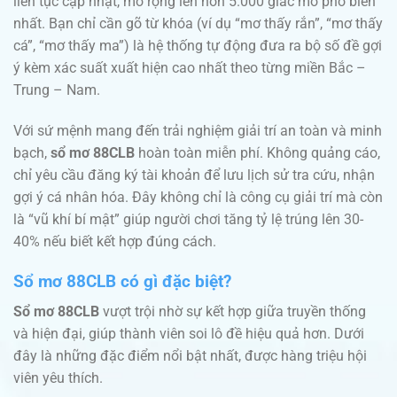
liên tục cập nhật, mở rộng lên hơn 5.000 giấc mơ phổ biến
nhất. Bạn chỉ cần gõ từ khóa (ví dụ “mơ thấy rắn”, “mơ thấy
cá”, “mơ thấy ma”) là hệ thống tự động đưa ra bộ số đề gợi
ý kèm xác suất xuất hiện cao nhất theo từng miền Bắc –
Trung – Nam.
Với sứ mệnh mang đến trải nghiệm giải trí an toàn và minh
bạch,
sổ mơ 88CLB
hoàn toàn miễn phí. Không quảng cáo,
chỉ yêu cầu đăng ký tài khoản để lưu lịch sử tra cứu, nhận
gợi ý cá nhân hóa. Đây không chỉ là công cụ giải trí mà còn
là “vũ khí bí mật” giúp người chơi tăng tỷ lệ trúng lên 30-
40% nếu biết kết hợp đúng cách.
Sổ mơ 88CLB có gì đặc biệt?
Sổ mơ 88CLB
vượt trội nhờ sự kết hợp giữa truyền thống
và hiện đại, giúp thành viên soi lô đề hiệu quả hơn. Dưới
đây là những đặc điểm nổi bật nhất, được hàng triệu hội
viên yêu thích.