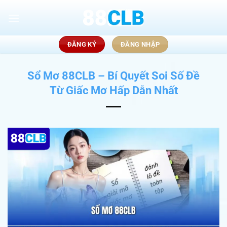
Bỏ
qua
nội
dung
ĐĂNG KÝ
ĐĂNG NHẬP
Sổ Mơ 88CLB – Bí Quyết Soi Số Đề
Từ Giấc Mơ Hấp Dẫn Nhất