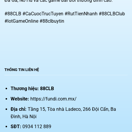
Đá Gà, Nổ Hũ và các game bài đổi thưởng đỉnh cao.
#88CLB #CaCuocTrucTuyen #RutTienNhanh #88CLBClub
#lotGameOnline #88clbuytin
THÔNG TIN LIÊN HỆ
Thương hiệu:
88CLB
Website:
https://fundi.com.mx/
Địa chỉ:
Tầng 15, Tòa nhà Ladeco, 266 Đội Cấn, Ba
Đình, Hà Nội
SĐT:
0934 112 889