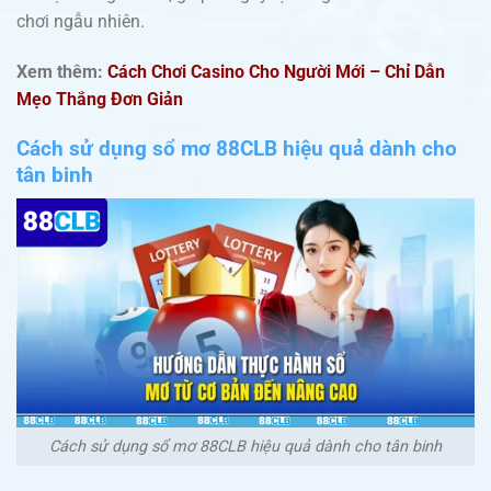
chơi ngẫu nhiên.
Xem thêm:
Cách Chơi Casino Cho Người Mới – Chỉ Dẫn
Mẹo Thắng Đơn Giản
Cách sử dụng sổ mơ 88CLB hiệu quả dành cho
tân binh
Cách sử dụng sổ mơ 88CLB hiệu quả dành cho tân binh