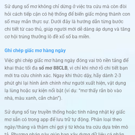
Sử dụng sổ mơ không chỉ dừng ở việc tra cứu mà còn đòi
hỏi cách tiếp cận có hệ thống để biến giấc mộng thành con
số may mắn thực sự. Dưới đây là hướng dẫn từng bước
chi tiết từ cao thủ, giúp người mới dễ dàng áp dụng và tăng
cơ hội trúng thưởng lô đề xổ số ba miền.
Ghi chép giấc mơ hàng ngày
Việc ghi chép giấc mơ hàng ngày đóng vai trò nền tảng để
khai thác tối đa
sổ mơ 88CLB
, vì chỉ khi nhớ rõ chi tiết bạn
mới tra cứu chính xác. Ngay khi thức dậy, hãy dành 2-3
phút ghi lại hình ảnh chính như người xuất hiện, vật dụng
lạ lùng hoặc sự kiện nổi bật (ví dụ: “mơ thấy rắn bò vào
nhà, màu xanh, cắn chân”).
Sử dụng sổ tay truyền thống hoặc tính năng nhật ký giấc
mơ sẵn có trong app để lưu trữ tự động. Phân loại theo
ngày/tháng và thậm chí gợi ý từ khóa tra cứu dựa trên mô
tả. Phương pháp này giúp bạn xây dựng dữ liệu cá nhân