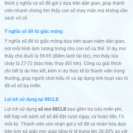
thích ý nghĩa và số đề gợi ý dựa trên dân gian, giúp thành
viên nhanh chóng tìm thấy con số may mắn mà không cần
sách vở cổ.
Ý nghĩa số đề từ giấc mộng
Ý nghĩa số đề từ giấc mộng dựa trên quan niệm dân gian,
nơi mỗi hình ảnh tượng trưng cho con số cụ thể. Ví dụ, mơ
thấy chó đuổi là 59-95 (điềm lành tài lộc), mơ thấy lửa
cháy là 27-72 (báo hiệu thay đổi lớn). Công cụ giải thích
chi tiết lý do liên kết, kèm ví dụ thực tế từ thành viên trúng
thưởng, giúp người chơi hiểu rõ và áp dụng linh hoạt vào lô
đề xổ số ba miền.
Lợi ích sử dụng tại 88CLB
Lợi ích sử dụng
sổ mơ 88CLB
bao gồm tra cứu miễn phí,
kết hợp với sảnh xổ số để đặt cược ngay, và hoàn tiền 1%
mỗi kỳ. Thành viên còn nhận gợi ý số đề cá nhân hóa dựa
trên lịch sử giấc mơ, giúp tăng tỷ lệ trúng lên 20-30% so với