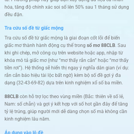
hóa, tăng độ chính xác soi số lên 50% sau 1 tháng sử dụng
đều đặn.
Tra cứu số đề từ giấc mộng
Tra cứu số đề từ giấc mộng là giai đoạn cốt lõi để biến
giấc mơ thành hành động cụ thể trong
sổ mơ 88CLB
. Sau
khi ghi chép, mở công cụ trên website hoặc app, nhập từ
khóa mô tả giấc mơ (như “mơ thấy rắn cắn” hoặc “mơ thấy
tiền rơi”). Hệ thống sẽ hiển thị ngay ý nghĩa dân gian (ví dụ:
rắn cắn báo hiệu tài lộc bất ngờ) kèm bộ số đề gợi ý đa
dạng (32-43-69-82) dựa trên kinh nghiệm xổ số ba miền.
88CLB
còn hỗ trợ lọc theo vùng miền (Bắc: thiên về số lẻ,
Nam: số chẵn) và gợi ý kết hợp với số hot gần đây để tăng
tỷ lệ trúng, giúp người mới dễ dàng chọn số mà không cần
kinh nghiệm lâu năm.
Áp dụng vào lô đề